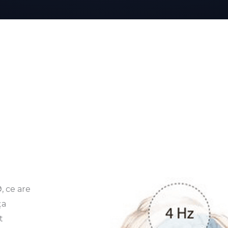
, ce are
ța
t