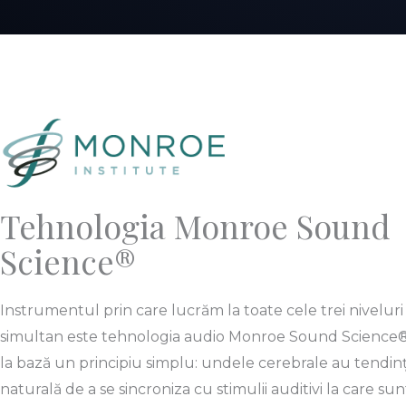
Tehnologia Monroe Sound
Science®
Instrumentul prin care lucrăm la toate cele trei niveluri
simultan este tehnologia audio Monroe Sound Science®
la bază un principiu simplu: undele cerebrale au tendin
naturală de a se sincroniza cu stimulii auditivi la care sun