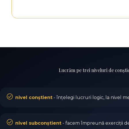
Lucrăm pe trei niveluri de conști
nivel conștient
- înțelegi lucruri logic, la nivel m
nivel subconștient
- facem împreună exerciții de 