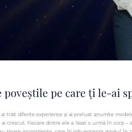
 poveștile pe care ți le-ai s
 ai trăit diferite experiențe și ai preluat anumite model
 crescut. Fiecare dintre ele a lăsat o urmă în corp –
 sau tipare inconștiente, care îți influențează modul în ca