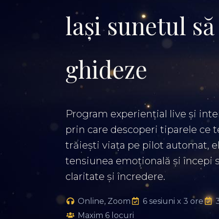
lași sunetul să
ghideze
Program experiențial live și inter
prin care descoperi tiparele ce te
trăiești viața pe pilot automat, e
tensiunea emoțională și începi 
claritate și încredere.
Online, Zoom
6 sesiuni x 3 ore
Maxim 6 locuri