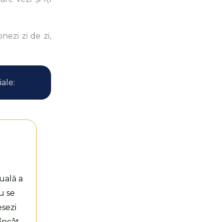
nezi zi de zi,
ale:
uală a
u se
esezi
 încât