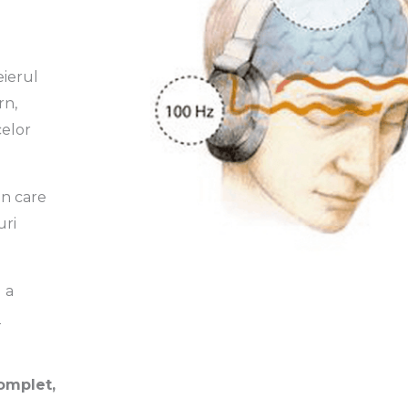
eierul
rn,
celor
in care
uri
 a
e
complet,