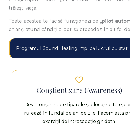
trăiești viața.
Toate acestea te fac să funcționezi pe „
pilot auto
chiar și atunci când ți-ai dori să procedezi în alt fel de
Programul Sound Healing implică lucrul cu stări 
Conștientizare (Awareness)
Devii conștient de tiparele și blocajele tale, ca
rulează în fundal de ani de zile. Facem asta pr
exerciții de introspecție ghidată.