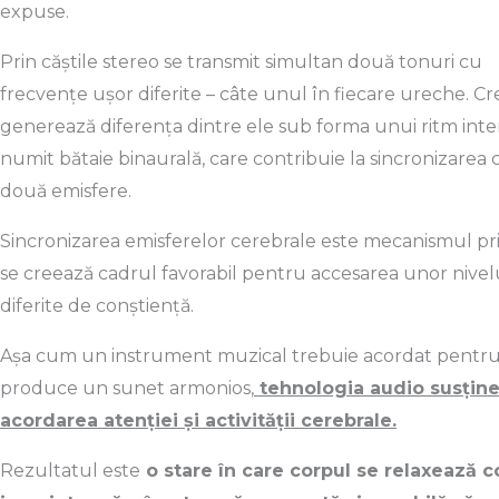
expuse.
Prin căștile stereo se transmit simultan două tonuri cu
frecvențe ușor diferite – câte unul în fiecare ureche. Cr
generează diferența dintre ele sub forma unui ritm inte
numit bătaie binaurală, care contribuie la sincronizarea 
două emisfere.
Sincronizarea emisferelor cerebrale este mecanismul pr
se creează cadrul favorabil pentru accesarea unor nivel
diferite de conștiență.
Așa cum un instrument muzical trebuie acordat pentru
produce un sunet armonios,
tehnologia audio susțin
acordarea atenției și activității cerebrale.
Rezultatul este
o stare în care corpul se relaxează 