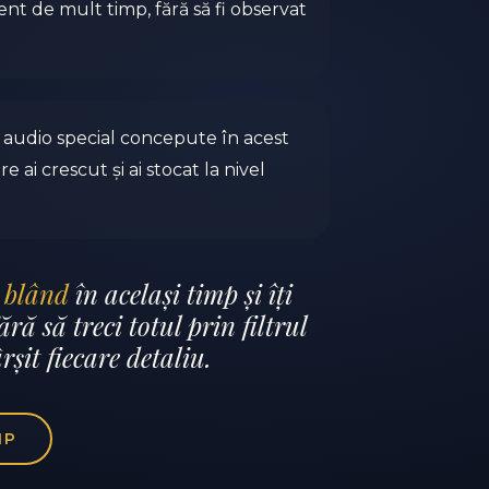
nt de mult timp, fără să fi observat
i audio special concepute în acest
 ai crescut și ai stocat la nivel
i blând
în același timp și îți
ră să treci totul prin filtrul
rșit fiecare detaliu.
IP