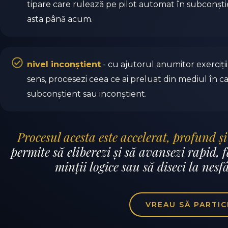
tipare care rulează pe pilot automat în subconștie
asta până acum.
nivel inconștient
- cu ajutorul anumitor exerciți
sens, procesezi ceea ce ai preluat din mediul în care
subconștient sau inconștient.
Procesul acesta este accelerat, profund ș
permite să eliberezi și să avansezi rapid, fă
minții logice sau să diseci la nesfâ
VREAU SĂ PARTIC