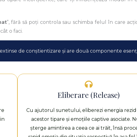
mat
”, fără să poți controla sau schimba felul în care acțio
cât o faci.
extinse de conștientizare și are două componente esenți
Eliberare (Release)
re
Cu ajutorul sunetului, eliberezi energia rezid
in
acestor tipare și emoțiile captive asociate. N
șterge amintirea a ceea ce ai trăit, însă proc
rapid emoția din situația respectivă în așa fel