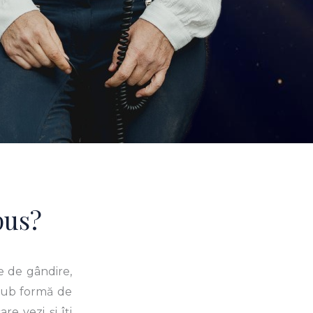
pus?
e de gândire,
 sub formă de
re vezi și îți