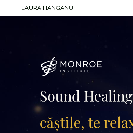
Skip
LAURA HANGANU
to
content
Sound Healing
căștile, te rela