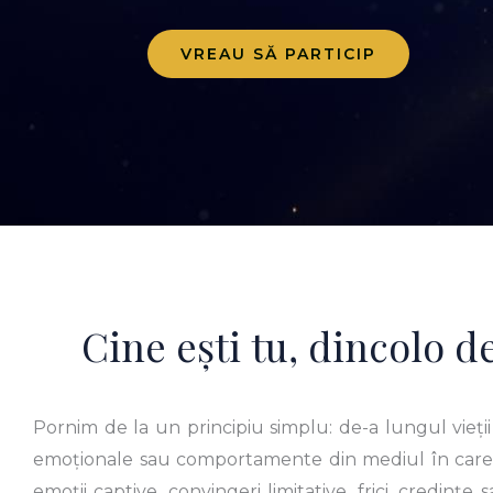
VREAU SĂ PARTICIP
Cine ești tu, dincolo de
Pornim de la un principiu simplu: de-a lungul vieții
emoționale sau comportamente din mediul în care ai
emoții captive, convingeri limitative, frici, credințe