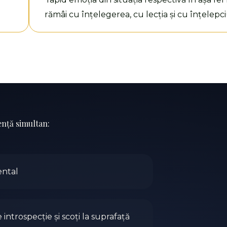
rămâi cu înțelegerea, cu lecția și cu înțelepc
ență simultan:
ental
introspecție și scoți la suprafață