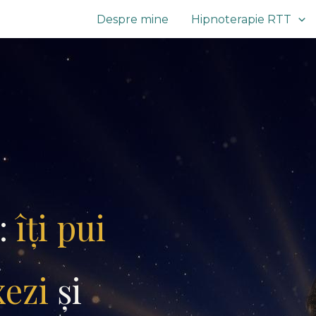
Despre mine
Hipnoterapie RTT
:
îți pui
xezi
și