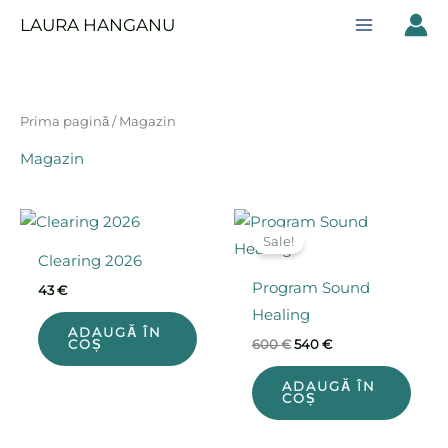
Skip
LAURA HANGANU
to
content
Prima pagină
/ Magazin
Magazin
Prețul
Prețul
inițial
curent
Sale!
a
este:
Clearing 2026
fost:
540 €.
600 €.
Program Sound
43
€
Healing
ADAUGĂ ÎN
600
€
540
€
COȘ
ADAUGĂ ÎN
COȘ